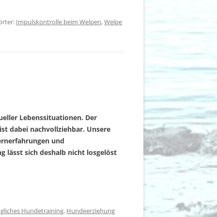
örter:
Impulskontrolle beim Welpen
,
Welpe
eller Lebenssituationen. Der
ist dabei nachvollziehbar. Unsere
Lernerfahrungen und
sst sich deshalb nicht losgelöst
ugliches Hundetraining
,
Hundeerziehung