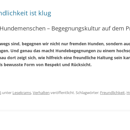
dlichkeit ist klug
ter Hundemenschen – Begegnungskultur auf dem P
egs sind, begegnen wir nicht nur fremden Hunden, sondern auc
ngen.
Und genau das macht Hundebegegnungen zu einem hochsoz
u dort zeigt sich, wie hilfreich eine freundliche Haltung sein ka
als bewusste Form von Respekt und Rücksicht.
5
unter
Lesekrams
,
Verhalten
veröffentlicht. Schlagwörter:
Freundlichkeit
,
H