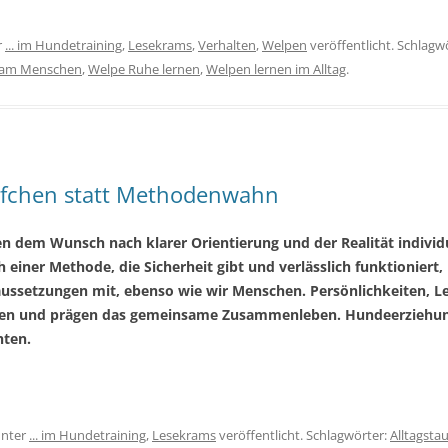
r
... im Hundetraining
,
Lesekrams
,
Verhalten
,
Welpen
veröffentlicht. Schlagw
g am Menschen
,
Welpe Ruhe lernen
,
Welpen lernen im Alltag
.
pfchen statt Methodenwahn
 dem Wunsch nach klarer Orientierung und der Realität individu
einer Methode, die Sicherheit gibt und verlässlich funktioniert, 
aussetzungen mit, ebenso wie wir Menschen. Persönlichkeiten, 
 und prägen das gemeinsame Zusammenleben. Hundeerziehung lä
hten.
nter
... im Hundetraining
,
Lesekrams
veröffentlicht. Schlagwörter:
Alltagsta