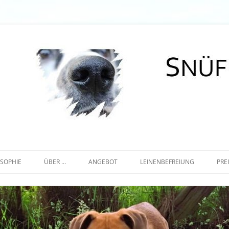
Zum
Inhalt
OSOPHIE
ÜBER …
ANGEBOT
LEINENBEFREIUNG
PRE
springen