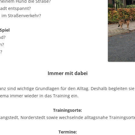
 meinem Hund die Straße?
tadt entspannt?
n im Straßenverkehr?
Spiel
nd?
n?
n?
Immer mit dabei
anz sind wichtige Grundlagen für den Alltag. Deshalb begleiten si
ema immer wieder in das Training ein.
Trainingsorte:
angstedt, Norderstedt sowie wechselnde alltagsnahe Trainingsort
Termine: