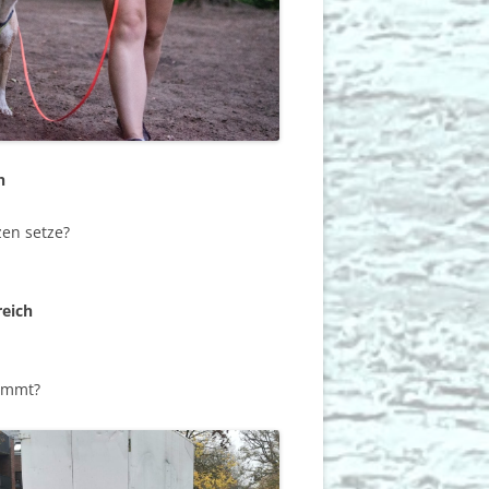
h
zen setze?
reich
ommt?