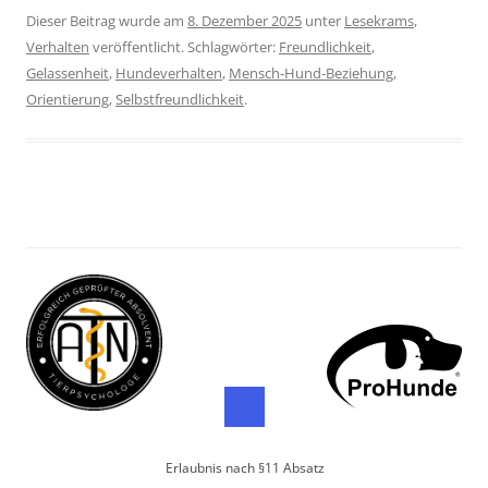
Dieser Beitrag wurde am
8. Dezember 2025
unter
Lesekrams
,
Verhalten
veröffentlicht. Schlagwörter:
Freundlichkeit
,
Gelassenheit
,
Hundeverhalten
,
Mensch-Hund-Beziehung
,
Orientierung
,
Selbstfreundlichkeit
.
Erlaubnis nach §11 Absatz