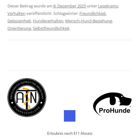
Dieser Beitrag wurde am
8. Dezember 2025
unter
Lesekrams
,
Verhalten
veröffentlicht. Schlagwörter:
Freundlichkeit
,
Gelassenheit
,
Hundeverhalten
,
Mensch-Hund-Beziehung
,
Orientierung
,
Selbstfreundlichkeit
.
Erlaubnis nach §11 Absatz