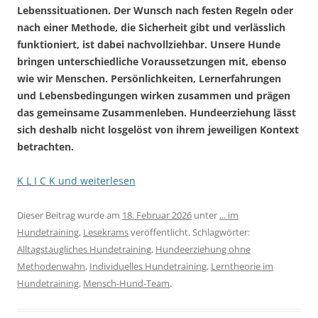
Lebenssituationen. Der Wunsch nach festen Regeln oder
nach einer Methode, die Sicherheit gibt und verlässlich
funktioniert, ist dabei nachvollziehbar. Unsere Hunde
bringen unterschiedliche Voraussetzungen mit, ebenso
wie wir Menschen. Persönlichkeiten, Lernerfahrungen
und Lebensbedingungen wirken zusammen und prägen
das gemeinsame Zusammenleben. Hundeerziehung lässt
sich deshalb nicht losgelöst von ihrem jeweiligen Kontext
betrachten.
K L I C K und weiterlesen
Dieser Beitrag wurde am
18. Februar 2026
unter
... im
Hundetraining
,
Lesekrams
veröffentlicht. Schlagwörter:
Alltagstaugliches Hundetraining
,
Hundeerziehung ohne
Methodenwahn
,
Individuelles Hundetraining
,
Lerntheorie im
Hundetraining
,
Mensch-Hund-Team
.