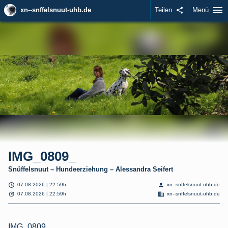
menu
xn--snffelsnuut-uhb.de
Teilen
share
Menü
IMG_0809_
Snüffelsnuut – Hundeerziehung – Alessandra Seifert
schedule
person
07.08.2026 | 22:59h
xn--snffelsnuut-uhb.de
update
domain
07.08.2026 | 22:59h
xn--snffelsnuut-uhb.de
IMG_0809_