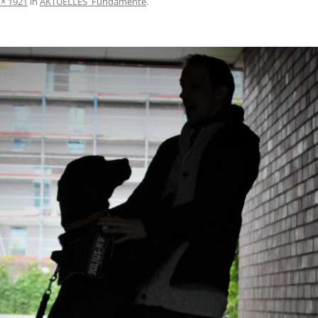
 × 1921
in
AKTUELLES_Fundamente
.