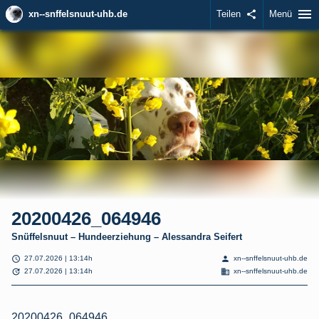
menu
xn--snffelsnuut-uhb.de
Teilen
share
Menü
20200426_064946
Snüffelsnuut – Hundeerziehung – Alessandra Seifert
schedule
person
27.07.2026 | 13:14h
xn--snffelsnuut-uhb.de
update
domain
27.07.2026 | 13:14h
xn--snffelsnuut-uhb.de
20200426_064946