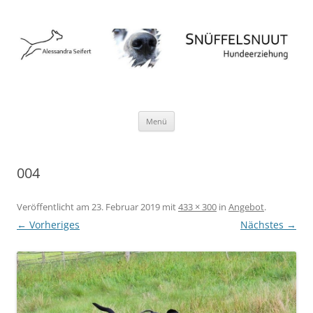
Hundeschule Norderstedt Hamburg
Zum
Menü
Inhalt
springen
004
Veröffentlicht am
23. Februar 2019
mit
433 × 300
in
Angebot
.
← Vorheriges
Nächstes →