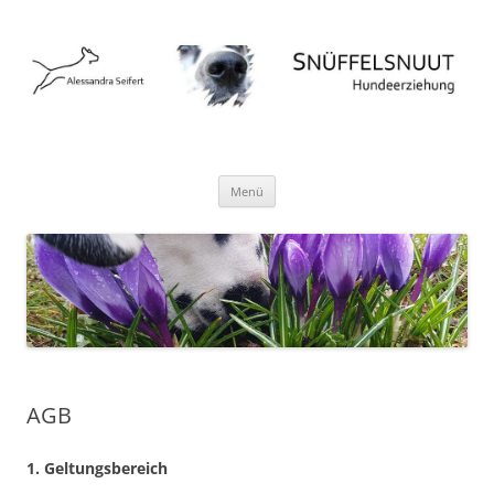
Hundeschule Norderstedt Hamburg
Zum
Menü
Inhalt
springen
AGB
1. Geltungsbereich